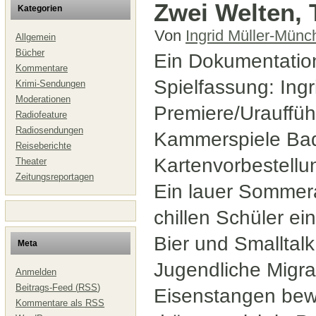
Zwei Welten,
Kategorien
Von
Ingrid Müller-Münc
Allgemein
Bücher
Ein Dokumentation
Kommentare
Spielfassung: Ing
Krimi-Sendungen
Moderationen
Premiere/Urauffü
Radiofeature
Radiosendungen
Kammerspiele Ba
Reiseberichte
Kartenvorbestell
Theater
Zeitungsreportagen
Ein lauer Sommer
chillen Schüler 
Bier und Smalltalk
Meta
Jugendliche Migra
Anmelden
Beitrags-Feed (
RSS
)
Eisenstangen bew
Kommentare als
RSS