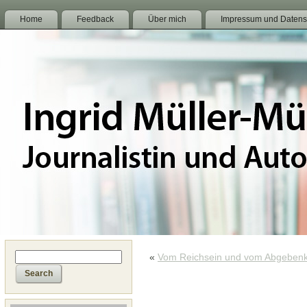
Home
Feedback
Über mich
Impressum und Datens
«
Vom Reichsein und vom Abgebenk