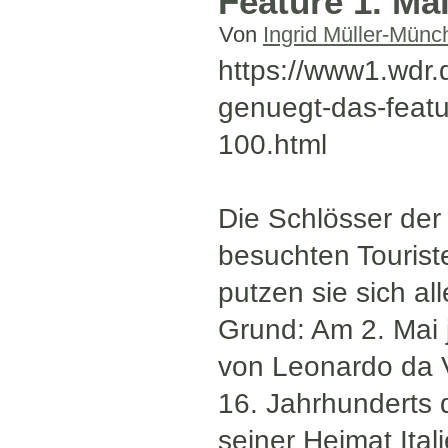
Feature 1. Ma
Von
Ingrid Müller-Münc
https://www1.wdr.
genuegt-das-featur
100.html
Die Schlösser der
besuchten Tourist
putzen sie sich a
Grund: Am 2. Mai 
von Leonardo da V
16. Jahrhunderts d
seiner Heimat Ital