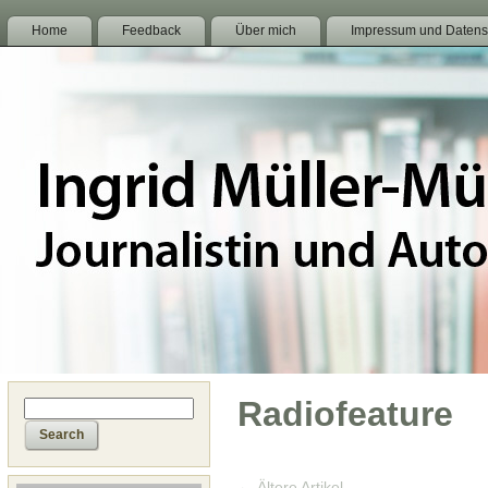
Home
Feedback
Über mich
Impressum und Datens
Radiofeature
←
Ältere Artikel