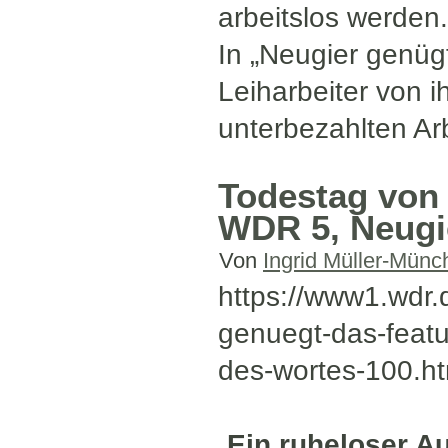
arbeitslos werden.
In „Neugier genüg
Leiharbeiter von i
unterbezahlten Ar
Todestag von
WDR 5, Neugie
Von
Ingrid Müller-Münc
https://www1.wdr.
genuegt-das-feat
des-wortes-100.ht
„
Ein ruheloser A