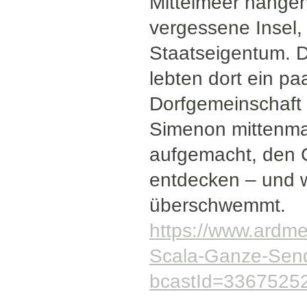
Mittelmeer hängen
vergessene Insel, 
Staatseigentum. D
lebten dort ein paa
Dorfgemeinschaft
Simenon mittenman
aufgemacht, den C
entdecken – und 
überschwemmt.
https://www.ardm
Scala-Ganze-Sen
bcastId=3367525