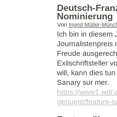
Deutsch-Franz
Nominierung
Von
Ingrid Müller-Münc
Ich bin in diesem
Journalistenpreis
Freude ausgereche
Exilschriftsteller
will, kann dies t
Sanary sur mer.
https://www1.wdr.
genuegt/feature-s