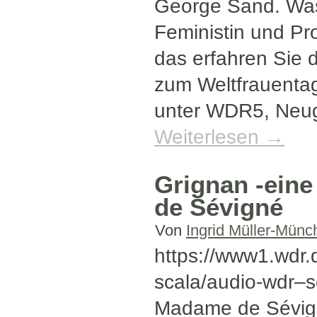
George Sand. Was 
Feministin und Pro
das erfahren Sie
zum Weltfrauenta
unter WDR5, Neugi
Weiterlesen
→
Grignan -eine
de Sévigné
Von
Ingrid Müller-Münc
https://www1.wdr.
scala/audio-wdr–
Madame de Sévign