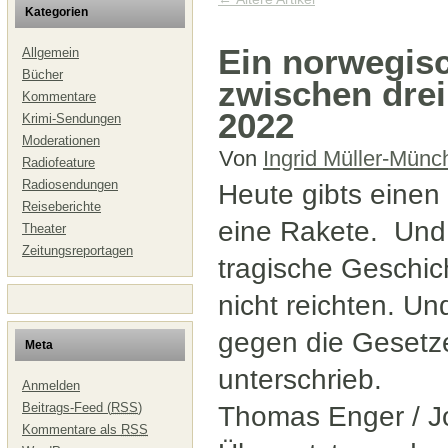
Kategorien
Ein norwegisc
Allgemein
Bücher
zwischen drei
Kommentare
2022
Krimi-Sendungen
Moderationen
Von
Ingrid Müller-Münc
Radiofeature
Radiosendungen
Heute gibts einen
Reiseberichte
eine Rakete. Und 
Theater
Zeitungsreportagen
tragische Geschic
nicht reichten. U
gegen die Gesetz
Meta
unterschrieb.
Anmelden
Beitrags-Feed (
RSS
)
Thomas Enger / Jor
Kommentare als
RSS