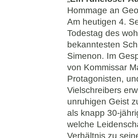
Hommage an Geor
Am heutigen 4. Se
Todestag des wohl
bekanntesten Schr
Simenon. Im Gesp
von Kommissar Ma
Protagonisten, un
Vielschreibers er
unruhigen Geist 
als knapp 30-jähri
welche Leidenscha
Verhältnis zu sein