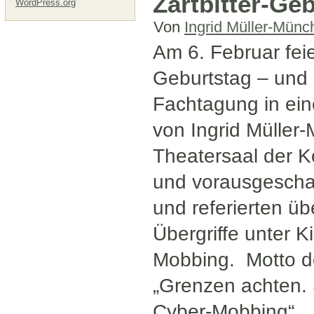
Zartbitter-Ge
WordPress.org
Von
Ingrid Müller-Münc
Am 6. Februar feie
Geburtstag – und 
Fachtagung in ein
von Ingrid Müller
Theatersaal der K
und vorausgeschau
und referierten üb
Übergriffe unter K
Mobbing. Motto de
„Grenzen achten. 
Cyber-Mobbing“