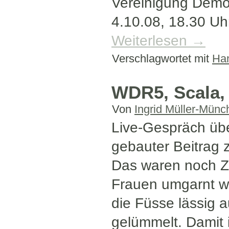
Vereinigung Demok
4.10.08, 18.30 Uh
Weiterlesen
→
Verschlagwortet mit
Han
WDR5, Scala, 
Von
Ingrid Müller-Münc
Live-Gespräch üb
gebauter Beitrag 
Das waren noch Ze
Frauen umgarnt wu
die Füsse lässig
gelümmelt. Damit i