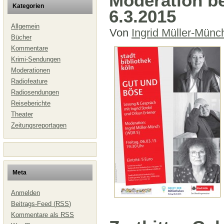
Moderation be
Kategorien
6.3.2015
Allgemein
Von
Ingrid Müller-Münc
Bücher
Kommentare
Krimi-Sendungen
Moderationen
Radiofeature
Radiosendungen
Reiseberichte
Theater
Zeitungsreportagen
Meta
Anmelden
Beitrags-Feed (
RSS
)
Kommentare als
RSS