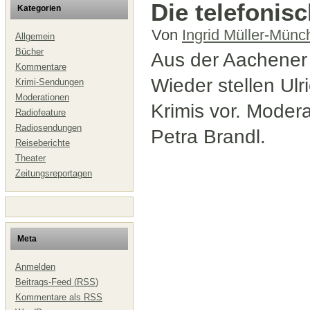
Die telefonis
Kategorien
Von
Ingrid Müller-Münc
Allgemein
Bücher
Aus der Aachener 
Kommentare
Wieder stellen Ulr
Krimi-Sendungen
Moderationen
Krimis vor. Mode
Radiofeature
Radiosendungen
Petra Brandl.
Reiseberichte
Theater
Zeitungsreportagen
Meta
Anmelden
Beitrags-Feed (
RSS
)
Kommentare als
RSS