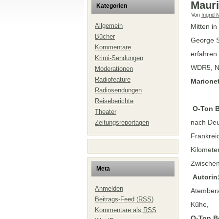
Mauri
Kategorien
Von
Ingrid 
Allgemein
Mitten in
Bücher
George Sa
Kommentare
erfahren
Krimi-Sendungen
WDR5, Ne
Moderationen
Radiofeature
Marionet
Radiosendungen
Reiseberichte
O-Ton B
Theater
nach Deu
Zeitungsreportagen
Frankrei
Kilometer
Zwischend
Meta
Autorin
Anmelden
Atembera
Beitrags-Feed (
RSS
)
Kühe,
Kommentare als
RSS
O-Ton B