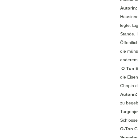
Autorin
Hausinner
legte. Ei
Stande. I
Öffentli
die mühse
anderem 
O-Ton B
die Eise
Chopin d
Autorin
zu begeb
Turgenje
Schlosse
O-Ton G
Sprecher