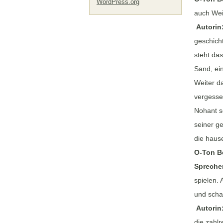
WordPress.org
auch Wei
Autorin
geschich
steht da
Sand, ein
Weiter da
vergessen
Nohant s
seiner ge
die haus
O-Ton B
Sprecher
spielen.
und schau
Autori
die zahlr