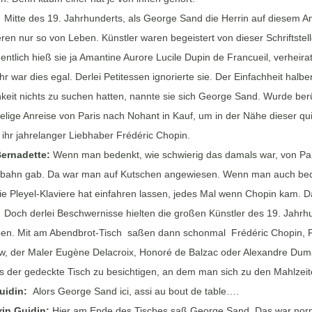
:
Mitte des 19. Jahrhunderts, als George Sand die Herrin auf diesem A
en nur so von Leben. Künstler waren begeistert von dieser Schriftstel
gentlich hieß sie ja Amantine Aurore Lucile Dupin de Francueil, verhe
hr war dies egal. Derlei Petitessen ignorierte sie. Der Einfachheit halbe
chkeit nichts zu suchen hatten, nannte sie sich George Sand. Wurde b
lige Anreise von Paris nach Nohant in Kauf, um in der Nähe dieser quir
ihr jahrelanger Liebhaber Frédéric Chopin.
ernadette:
Wenn man bedenkt, wie schwierig das damals war, von Pa
nbahn gab. Da war man auf Kutschen angewiesen. Wenn man auch bedenk
ie Pleyel-Klaviere hat einfahren lassen, jedes Mal wenn Chopin kam.
:
Doch derlei Beschwernisse hielten die großen Künstler des 19. Jahrh
en. Mit am Abendbrot-Tisch saßen dann schonmal Frédéric Chopin, Fr
w, der Maler Eugène Delacroix, Honoré de Balzac oder Alexandre Dum
s der gedeckte Tisch zu besichtigen, an dem man sich zu den Mahlzeite
uidin:
Alors George Sand ici, assi au bout de table….
in Guidin:
Hier am Ende des Tisches saß George Sand. Das war norma