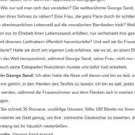
:
Wie nur soll man sich das vorstellen? Die weltberühmte George Sand, d
en ihres Sohnes zu nähen? Eine Frau, die ganz Paris durch ihr schillern
abenteuerlichen Lebensstil auf die moralischen Barrikaden trieb? Weil s
n nur im Ehebett ihren Lebenszweck erfüllten, nur verheiratet ihre ges
mit diversen Liebhabern öffentlich herumturtelte? Und weil sie für Fra
rderte? Hatte sie doch am eigenen Leib erfahren, wie es ist, an einen 
en der Welt herausnimmt, während George Sand, seine Frau, nicht nur 
auch seine Eskapaden finanzieren musste und dafür hart arbeitete.
rin George Sand:
Ich aber habe die Nase voll davon und bin es leid, 
 mir gehört, in den Händen des Teufels zu lassen; ich bin es satt, je
u werden, während die Frauenzimmer aus dem Flecken sich in meinen 
ngen.
:
Sie schrieb 35 Romane, unzählige Glossen, füllte 180 Bände mir ihre
erdiente sie Geld genug, um ihre zahlreiche Gästeschar zu bewirten, 
relang bei ihr häuslich niederließen.
uidin
George Sand écrivait …