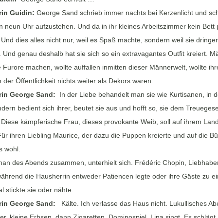
rin Guidin:
George Sand schrieb immer nachts bei Kerzenlicht und sch
neun Uhr aufzustehen. Und da in ihr kleines Arbeitszimmer kein Bett p
:
Und dies alles nicht nur, weil es Spaß machte, sondern weil sie drin
 Und genau deshalb hat sie sich so ein extravagantes Outfit kreiert. M
e Furore machen, wollte auffallen inmitten dieser Männerwelt, wollte ihr
 der Öffentlichkeit nichts weiter als Dekors waren.
rin George Sand:
In der Liebe behandelt man sie wie Kurtisanen, in d
ndern bedient sich ihrer, beutet sie aus und hofft so, sie dem Treueges
:
Diese kämpferische Frau, dieses provokante Weib, soll auf ihrem Land
ür ihren Liebling Maurice, der dazu die Puppen kreierte und auf die B
s wohl.
man des Abends zusammen, unterhielt sich. Frédéric Chopin, Liebhaber
 während die Hausherrin entweder Patiencen legte oder ihre Gäste zu 
 stickte sie oder nähte.
rin George Sand:
Kälte. Ich verlasse das Haus nicht. Lukullisches Abe
, kleine Erbsen, dann Zigaretten, Dominospiel. Lina singt. Es schlägt 