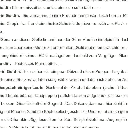
uidin
Elle reunissait ses amis autour de cette table…..
in Guidin:
Sie versammelte ihre Freunde um diesen Tisch herum. Man di
ie. Chopin trank erst eine heiße Schokolade, bevor er sich ans Klavier
o.
:
Genau an dieser Stelle kommt nun der Sohn Maurice ins Spiel. Er dach
or allem aber seine Mutter zu unterhalten. Geldverdienen brauchte er 
r ungehindert seinem Pläsir nachgehen, das bald zum Vergnügen Aller
uidin:
Toutes ces Marionettes…
rin Guidin:
Hier sehen sie ein paar Dutzend dieser Puppen. Es gab 
ilfe eines Stockes, auf den sie gestützt waren und der sich auf einer A
espräch einiger Leute
Guck mal der Akrobat da oben. (lachen.) Bra
sone Theaterbühne. Handpuppen ja. Schritte. son aufgebautes Theater 
 bessere Gesellschaft der Gegend. Das Dekors, das man hier sieht, h
g hat Maurice Sand die Köpfe selbst geschnitzt. Und er hat sie so gem
rn die Charakterzüge lesen konnte. Zum Beispiel sieht man Augen, die
gkeit. Später ist er dann zu Pappmasché übergegangen.