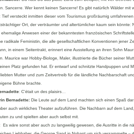
n. Sancerre. Wer kennt keinen Sancerre! Es gibt natürlich Wälder mit
:
Tief versteckt inmitten dieser vom Tourismus großräumig umfahrenen La
tsträchtiger Ort, der verträumter und altertümlicher kaum sein könnte
s ehemalige Anwesen einer der bekanntesten französischen Schriftstel
e radikale Feministin, die alle gesellschaftlichen Konventionen jener Ze
nn, in einem Seitentrakt, erinnert eine Ausstellung an ihren Sohn Mauri
. Maurice war Hobby-Biologe, Maler, illustrierte die Bücher seiner Mut
einen Platz gefunden hat. Er entwarf und schnitzte Handpuppen und Ma
liebten Mutter und zum Zeitvertreib für die ländliche Nachbarschaft u
eigene Bühne brachte.
ernadette
: C’était un des plaisirs…
in Bernadette:
Die Leute auf dem Land machten sich einen Spaß dara
 Aber auch wirkliches Theater aufzuführen. Die Nachbarn auf dem Land
ten zu und spielten aber auch selbst mit.
n:
Es wäre sonst aber auch zu langweilig gewesen, die Ausritte in die 
eichen Liebhaber, die George Sand in Nohant um sich versammelte – die