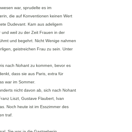
nwesen war, sprudelte es im
lerin, die auf Konventionen keinen Wert
iratete Dudevant. Kam aus adeligem
r und weil zu der Zeit Frauen in der
erühmt und begehrt. Nicht Wenige nahmen
ligen, geistreichen Frau zu sein. Unter
ris nach Nohant zu kommen, bevor es
t, dass sie aus Paris, extra für
 Das war im Sommer.
underts nicht davon ab, sich nach Nohant
anz Liszt, Gustave Flaubert, Ivan
as. Noch heute ist im Esszimmer des
n traf.
l. Sie war ja die Gastgeberin.