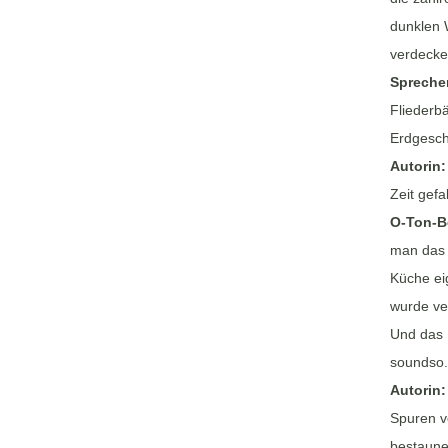
dunklen 
verdecken
Spreche
Fliederb
Erdgesch
Autorin
Zeit gefa
O-Ton-B
man das 
Küche ei
wurde ve
Und das 
soundso.
Autorin
Spuren v
bestaune