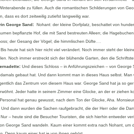
Winterabende zu füllen. Auch die romantischen Schilderungen von Ge
, dass es dort zeitweilig zutiefst langweilig war.
rin George Sand:
Nohant: der kleine Dorfplatz, beschattet von hunde
äumen bepflanzte Hof, die mit Sand bestreuten Alleen; die Hagebuche
oss; der Gesang der Vögel; die himmlischen Düfte….
:
Bis heute hat sich hier nicht viel verändert. Noch immer steht der kle
llen. Noch immer erstreckt sich der blühende Garten, den die Schriftstell
ernadette:
Und dieses Schloss – in Anführungszeichen – von George S
damals gebaut hat. Und dann kommt man in dieses Haus selbst. Man wir
gentlich das Zentrum von diesem Haus war. George Sand hat ja so ger
rwöhnt. Jeder hatte in seinem Zimmer eine Glocke, an der er ziehen k
Personal hat genau gewusst, nach dem Ton der Glocke, Aha. Monsieur
 Und dann wurden die Sachen raufgebracht, die der Herr oder die Dam
:
Nur – heute sind die Besucher Touristen, die sich hierhin entweder veri
on George Sand wandeln. Kaum einer kommt extra nach Nohant, um d
n. Denn kaum einer hat je von ihnen gehört.