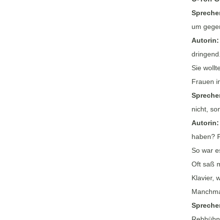
Spreche
um gegen 
Autorin
dringend.
Sie wollt
Frauen in
Spreche
nicht, so
Autorin
haben? F
So war e
Oft saß 
Klavier,
Manchmal
Spreche
Rebhühner