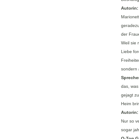
Autorin
Marionett
geradezu 
der Fraue
Weil sie 
Liebe fo
Freiheit
sondern 
Spreche
das, was
gejagt z
Heim bri
Autorin
Nur so v
sogar jah
O-Ton G