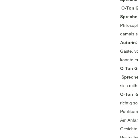
O-Ton G
Sprecher
Philosoph
damals s
Autorin
Gäste, v
konnte e
O-Ton G
Spreche
sich mith
O-Ton G
richtig 
Publikum
Am Anfan
Gesichte
Boshafti