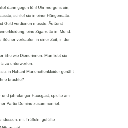
lief dann gegen fünf Uhr morgens ein,
asste, schlief sie in einer Hängematte.
gend Geld verdienen musste. Äußerst
ännerkleidung, eine Zigarrette im Mund.
e Bücher verkaufen in einer Zeit, in der
er Ehe wie Dienerinnen. Man liebt sie
etz zu unterwerfen.
sitz in Nohant Marionettenkleider genäht
ühne brachte?
 und jahrelanger Hausgast, spielte am
einer Partie Domino zusammenrief.
ndessen: mit Trüffeln, gefüllte
Mitternacht.