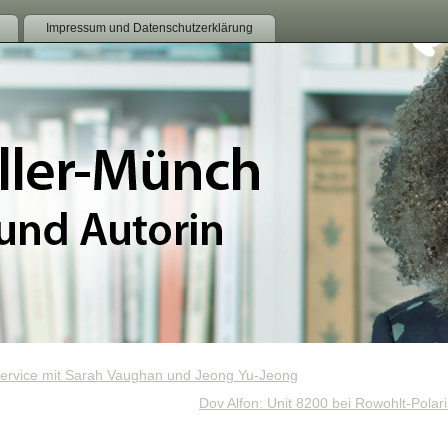
Impressum und Datenschutzerklärung
Service mit Sarah Vaughan und Jeong Yu-Jeong
Dov Alfon: Unit 8200 bei Rowohlt-Polaris