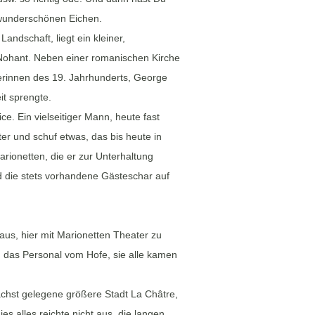
 wunderschönen Eichen.
ndschaft, liegt ein kleiner,
: Nohant. Neben einer romanischen Kirche
lerinnen des 19. Jahrhunderts, George
it sprengte.
ce. Ein vielseitiger Mann, heute fast
ter und schuf etwas, das bis heute in
rionetten, die er zur Unterhaltung
nd die stets vorhandene Gästeschar auf
us, hier mit Marionetten Theater zu
, das Personal vom Hofe, sie alle kamen
nächst gelegene größere Stadt La Châtre,
s alles reichte nicht aus, die langen