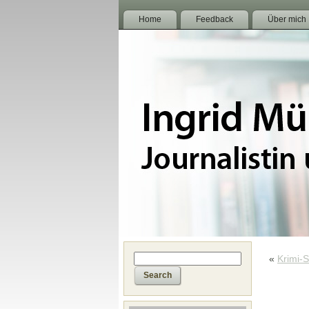
Home
Feedback
Über mich
«
Krimi-