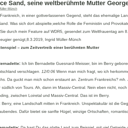
ce Sand, seine weltberühmte Mutter George
Müller-Münch
 Frankreich, in einer gottverlassenen Gegend, steht das ehemalige Lan
nd. Was sich dort abspielte,welche Rolle die Feministin und Provokate
 Sie durch mein Feature auf WDR5, gesendet zum Weltfrauentag am 8.
ugier genügt,8.3.2019, Ingrid Müller-Münch
tenspiel – zum Zeitvertreib einer berühmten Mutter
ernadette:
Ich bin Bernadette Guesnard-Meisser, bin im Berry gebore
tschland verschlagen.
12/0:06
Wenn man mich fragt, wo ich herkomme
chs. Da guckt man mich schon erstaunt an. Zentrum Frankreichs? mh. J
 südlich von Tours. Ah, dann im Massiv-Central. Nein eben nicht, noch 
ing, zwischen Loiretal und Massiv-Central. Das ist im Berry.
:
Berry, eine Landschaft mitten in Frankreich. Unspektakulär ist die Geg
ubendes. Dafür bietet sie sanfte Hügel, winzige Ortschaften, romanti
ernadette:
Da hast Du das platte Land zum Beispiel, mit viel Getreide