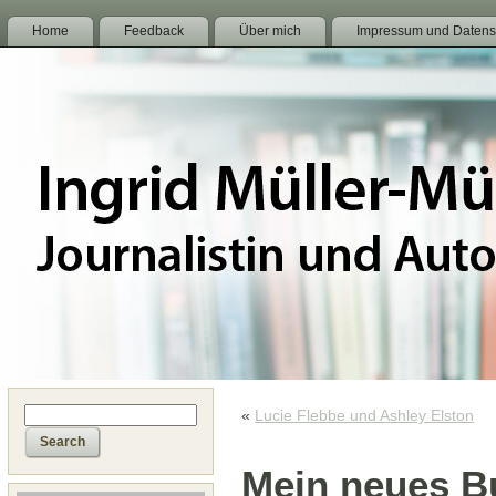
Home
Feedback
Über mich
Impressum und Datens
«
Lucie Flebbe und Ashley Elston
Mein neues Bu