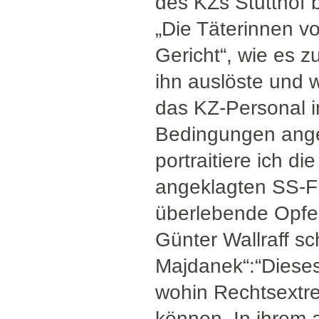
des KZs Stutthof 
„Die Täterinnen v
Gericht“, wie es 
ihn auslöste und 
das KZ-Personal i
Bedingungen angek
portraitiere ich 
angeklagten SS-F
überlebende Opfe
Günter Wallraff sc
Majdanek“:“Dieses 
wohin Rechtsextr
können. In ihrem a