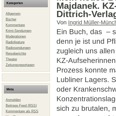
Majdanek. KZ-
Kategorien
Dittrich-Verla
Allgemein
Bücher
Von
Ingrid Müller-Münc
Kommentare
Ein Buch, das – so
Krimi-Sendungen
Moderationen
denn je ist und Pf
Radiofeature
Radiosendungen
zugleich uns allen
Reiseberichte
KZ-Aufseherinnen 
Theater
Zeitungsreportagen
Prozess konnte m
Lubliner Lagers. 
oder Krankenschwe
Meta
Konzentrationslag
Anmelden
Beitrags-Feed (
RSS
)
sich zu brutalen, 
Kommentare als
RSS