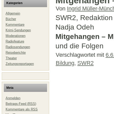
Mitgehangen 
Kategorien
Von
Ingrid Müller-Münc
Allgemein
SWR2, Redaktion 
Bücher
Kommentare
Nadja Odeh
Krimi-Sendungen
Mitgehangen – M
Moderationen
Radiofeature
und die Folgen
Radiosendungen
Reiseberichte
Verschlagwortet mit
6.6
Theater
Bildung
,
SWR2
Zeitungsreportagen
Meta
Anmelden
Beitrags-Feed (
RSS
)
Kommentare als
RSS