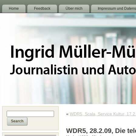
Home
Feedback
Über mich
Impressum und Datens
«
WDR5, Scala, Service Kultur, 17.2
WDR5, 28.2.09, Die te