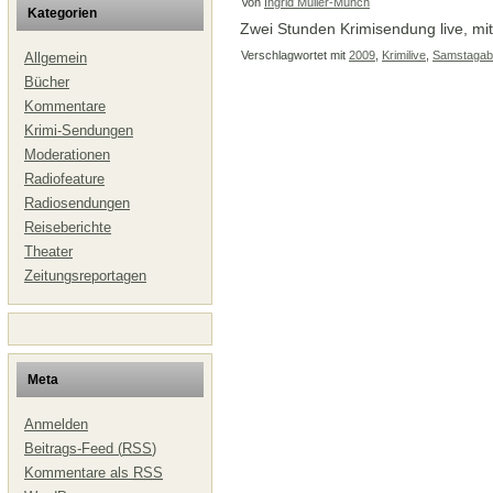
Von
Ingrid Müller-Münch
Kategorien
Zwei Stunden Krimisendung live, m
Verschlagwortet mit
2009
,
Krimilive
,
Samstagab
Allgemein
Bücher
Kommentare
Krimi-Sendungen
Moderationen
Radiofeature
Radiosendungen
Reiseberichte
Theater
Zeitungsreportagen
Meta
Anmelden
Beitrags-Feed (
RSS
)
Kommentare als
RSS