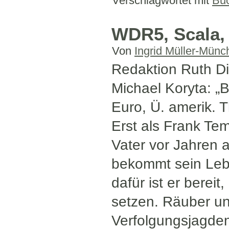
Verschlagwortet mit
Bu
WDR5, Scala, 
Von
Ingrid Müller-Münc
Redaktion Ruth 
Michael Koryta: „B
Euro, Ü. amerik.
Erst als Frank Tem
Vater vor Jahren a
bekommt sein Lebe
dafür ist er berei
setzen. Räuber u
Verfolgungsjagden