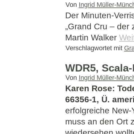
Von
Ingrid Müller-Münc
Der Minuten-Verri
„Grand Cru – der z
Martin Walker
Wei
Verschlagwortet mit
Gr
WDR5, Scala-K
Von
Ingrid Müller-Münc
Karen Rose: Todes
66356-1, Ü. ameri
erfolgreiche New-
muss an den Ort z
wiedersehen wollte