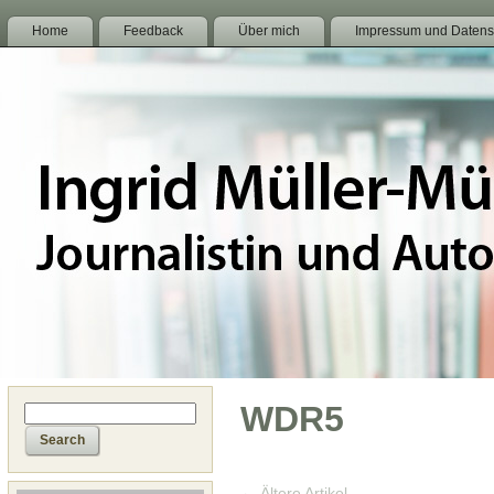
Home
Feedback
Über mich
Impressum und Datens
WDR5
←
Ältere Artikel