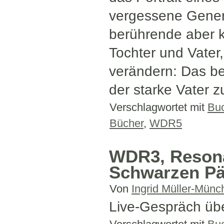
vergessene Generat
berührende aber k
Tochter und Vater,
verändern: Das be
der starke Vater z
Verschlagwortet mit
Bu
Bücher
,
WDR5
WDR3, Resona
Schwarzen P
Von
Ingrid Müller-Münc
Live-Gespräch übe