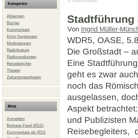
Kategorien
Stadtführung 
Allgemein
Bücher
Von
Ingrid Müller-Münc
Kommentare
Krimi-Sendungen
WDR5, OASE, 5.8.2
Moderationen
Die Großstadt – a
Radiofeature
Radiosendungen
Eine Stadtführung
Reiseberichte
Theater
geht es zwar auc
Zeitungsreportagen
noch das Römisc
ausgelassen, doch
Aspekt betrachtet:
Meta
und Publizisten M
Anmelden
Beitrags-Feed (
RSS
)
Reisebegleiters,
Kommentare als
RSS