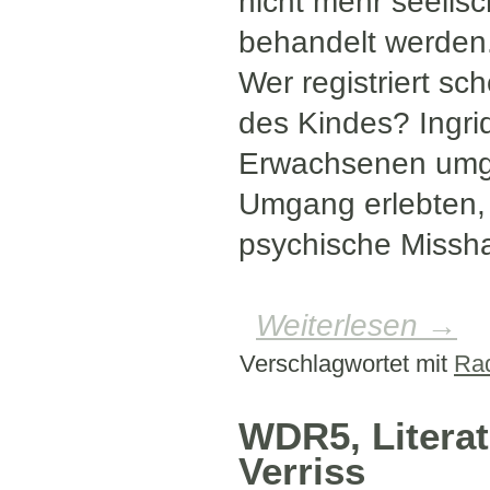
nicht mehr seelis
behandelt werden.
Wer registriert 
des Kindes? Ingri
Erwachsenen umgeh
Umgang erlebten, 
psychische Missh
Weiterlesen
→
Verschlagwortet mit
Rad
WDR5, Literat
Verriss