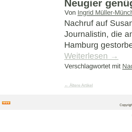
Neugier genüg
Von
Ingrid Müller-Münc
Nachruf auf Susan
Journalistin, die
Hamburg gestorben
Weiterlesen
→
Verschlagwortet mit
Nac
←
Ältere Artikel
Copyrigh