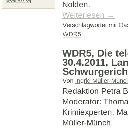
WordPress.org
Nolden.
Weiterlesen
→
Verschlagwortet mit
Oa
WDR5
WDR5, Die te
30.4.2011, L
Schwurgerich
Von
Ingrid Müller-Münc
Redaktion Petra B
Moderator: Thom
Krimiexperten: Ma
Müller-Münch