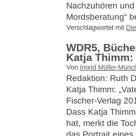
Nachzuhören und B
Mordsberatung“ b
Verschlagwortet mit
Die
WDR5, Bücher
Katja Thimm: 
Von
Ingrid Müller-Münc
Redaktion: Ruth 
Katja Thimm: „Vat
Fischer-Verlag 20
Dass Katja Thimm
hat, merkt die Toc
das Portrait eine