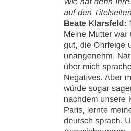
Wie hat denn Ihre 
auf den Titelseit
Beate Klarsfeld:
M
Meine Mutter war ü
gut, die Ohrfeige
unangenehm. Natür
über mich sprach
Negatives. Aber m
würde sogar sagen,
nachdem unsere K
Paris, lernte mei
deutsch sprach. U