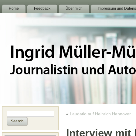
Home
Feedback
Über mich
Impressum und Datens
«
Laudatio auf Heinrich Hannover
Interview mit