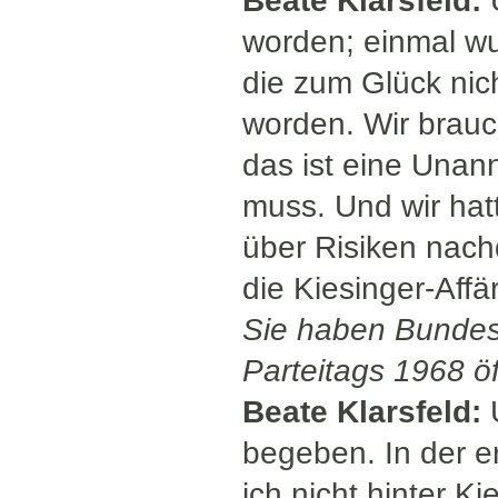
Beate Klarsfeld:
worden; einmal wu
die zum Glück nich
worden. Wir brauch
das ist eine Unan
muss. Und wir hat
über Risiken nach
die Kiesinger-Aff
Sie haben Bundes
Parteitags 1968 öf
Beate Klarsfeld:
U
begeben. In der e
ich nicht hinter K