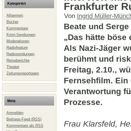
Frankfurter R
Kategorien
Von
Ingrid Müller-Münc
Allgemein
Bücher
Beate und Serge 
Kommentare
Krimi-Sendungen
„Das hätte böse
Moderationen
Als Nazi-Jäger w
Radiofeature
Radiosendungen
berühmt und risk
Reiseberichte
Theater
Freitag, 2.10., w
Zeitungsreportagen
Fernsehfilm. Ei
Verantwortung fü
Prozesse.
Meta
Anmelden
Beitrags-Feed (
RSS
)
Frau Klarsfeld, He
Kommentare als
RSS