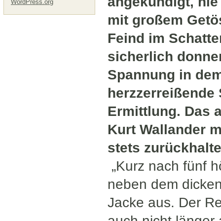
angekündigt, nie
WordPress.org
mit großem Getös
Feind im Schatte
sicherlich donne
Spannung in dem
herzzerreißende 
Ermittlung. Das a
Kurt Wallander m
stets zurückhalt
„Kurz nach fünf h
neben dem dicken
Jacke aus. De
r R
auch nicht länger