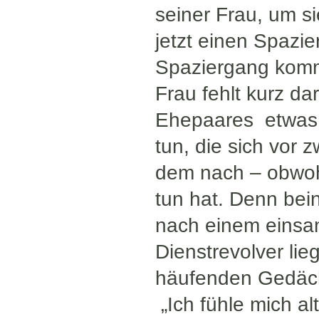
seiner Frau, um s
jetzt einen Spazi
Spaziergang kommt
Frau fehlt kurz d
Ehepaares etwas m
tun, die sich vor 
dem nach – obwohl
tun hat. Denn bein
nach einem einsa
Dienstrevolver lie
häufenden Gedäch
„Ich fühle mich al