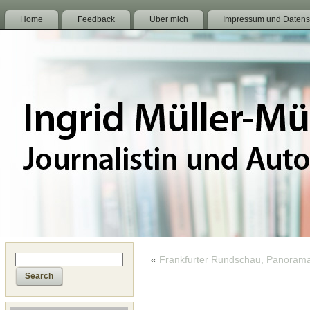
Home
Feedback
Über mich
Impressum und Datens
«
Frankfurter Rundschau, Panorama-