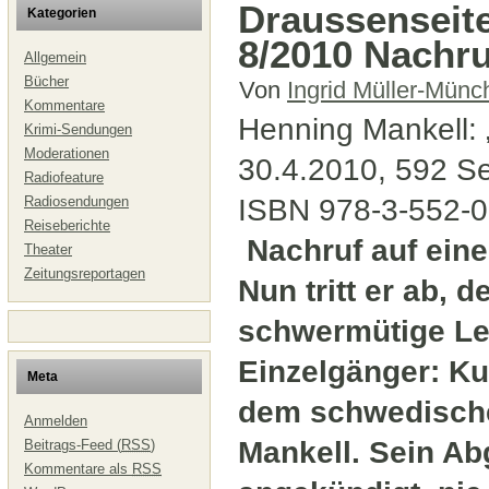
Draussenseite
Kategorien
8/2010 Nachru
Allgemein
Bücher
Von
Ingrid Müller-Münc
Kommentare
Henning Mankell: 
Krimi-Sendungen
Moderationen
30.4.2010, 592 Se
Radiofeature
Radiosendungen
ISBN 978-3-552-
Reiseberichte
Nachruf auf ei
Theater
Zeitungsreportagen
Nun tritt er ab, d
schwermütige Le
Einzelgänger: Ku
Meta
dem schwedische
Anmelden
Mankell. Sein A
Beitrags-Feed (
RSS
)
Kommentare als
RSS