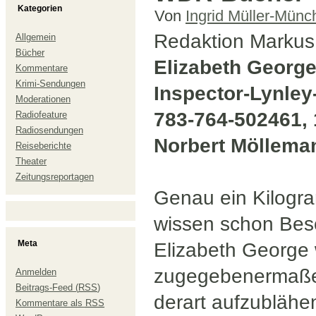
Kategorien
Von
Ingrid Müller-Münc
Redaktion Markus
Allgemein
Bücher
Elizabeth George
Kommentare
Krimi-Sendungen
Inspector-Lynley
Moderationen
783-764-502461, 
Radiofeature
Radiosendungen
Norbert Möllema
Reiseberichte
Theater
Zeitungsreportagen
Genau ein Kilogr
wissen schon Bes
Meta
Elizabeth George 
zugegebenermaßen
Anmelden
Beitrags-Feed (
RSS
)
derart aufzublähen
Kommentare als
RSS