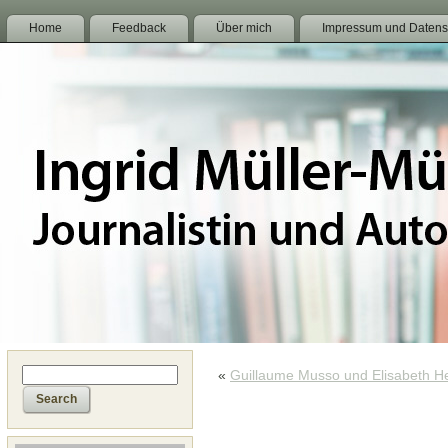
Home
Feedback
Über mich
Impressum und Datens
«
Guillaume Musso und Elisabeth He