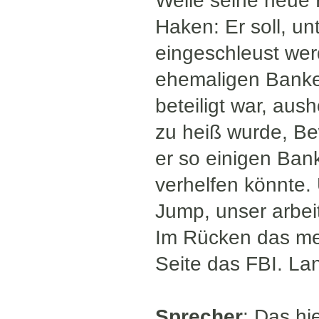
Weile seine neue 
Haken: Er soll, un
eingeschleust wer
ehemaligen Banke
beteiligt war, au
zu heiß wurde, Bew
er so einigen Ban
verhelfen könnte
Jump, unser arbei
Im Rücken das mex
Seite das FBI. L
Sprecher
: Das hi