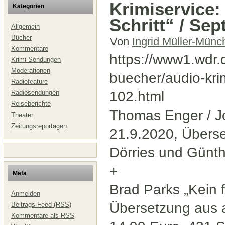
Krimiservice:
Kategorien
Schritt“ / Se
Allgemein
Bücher
Von
Ingrid Müller-Münc
Kommentare
https://www1.wdr.
Krimi-Sendungen
Moderationen
buecher/audio-krim
Radiofeature
Radiosendungen
102.html
Reiseberichte
Thomas Enger / Jor
Theater
Zeitungsreportagen
21.9.2020, Übers
Dörries und Günth
+
Meta
Brad Parks „Kein f
Anmelden
Übersetzung aus 
Beitrags-Feed (
RSS
)
Kommentare als
RSS