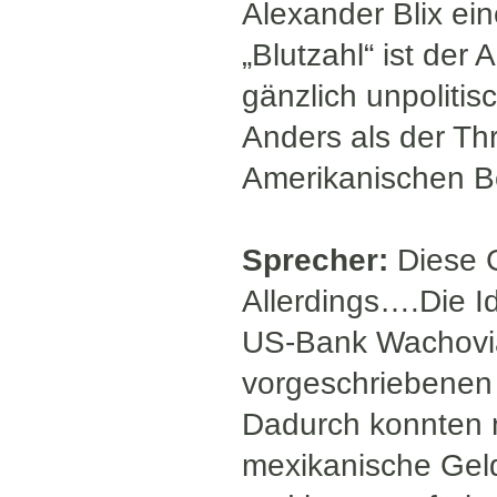
Alexander Blix ei
„Blutzahl“ ist der
gänzlich unpoliti
Anders als der Thri
Amerikanischen Be
Sprecher:
Diese G
Allerdings….Die I
US-Bank Wachovia,
vorgeschriebenen 
Dadurch konnten m
mexikanische Gel