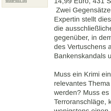
14,99 Euro, 431 Se
WordPress.org
Zwei Gegensätze, 
Expertin stellt di
die ausschließlic
gegenüber, in dem
des Vertuschens 
Bankenskandals un
Muss ein Krimi ein
relevantes Thema
werden? Muss es u
Terroranschläge, 
wenigstens einen