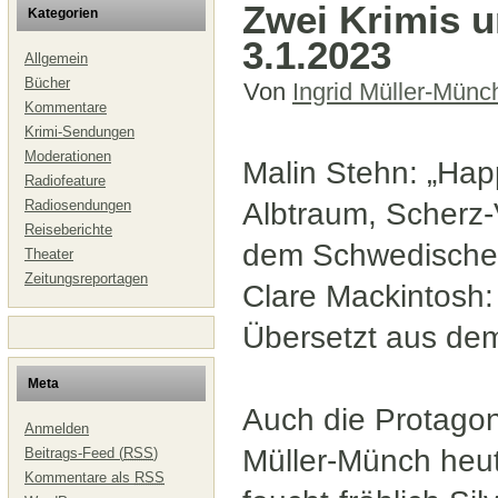
Zwei Krimis u
Kategorien
3.1.2023
Allgemein
Bücher
Von
Ingrid Müller-Münc
Kommentare
Krimi-Sendungen
Moderationen
Malin Stehn: „Hap
Radiofeature
Radiosendungen
Albtraum, Scherz-
Reiseberichte
dem Schwedischen
Theater
Zeitungsreportagen
Clare Mackintosh:
Übersetzt aus dem
Meta
Auch die Protagoni
Anmelden
Müller-Münch heute 
Beitrags-Feed (
RSS
)
Kommentare als
RSS