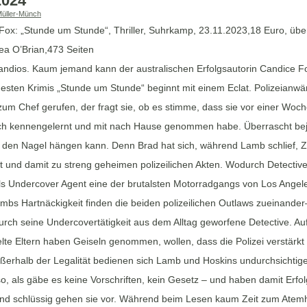
2024
Müller-Münch
Fox: „Stunde um Stunde“, Thriller, Suhrkamp, 23.11.2023,18 Euro, übe
ea O’Brian,473 Seiten
grandios. Kaum jemand kann der australischen Erfolgsautorin Candice F
esten Krimis „Stunde um Stunde“ beginnt mit einem Eclat. Polizeianwärt
 zum Chef gerufen, der fragt sie, ob es stimme, dass sie vor einer W
h kennengelernt und mit nach Hause genommen habe. Überrascht bejah
n den Nagel hängen kann. Denn Brad hat sich, während Lamb schlief,
t und damit zu streng geheimen polizeilichen Akten. Wodurch Detective C
ls Undercover Agent eine der brutalsten Motorradgangs von Los Angel
mbs Hartnäckigkeit finden die beiden polizeilichen Outlaws zueinander
urch seine Undercovertätigkeit aus dem Alltag geworfene Detective. Auf
elte Eltern haben Geiseln genommen, wollen, dass die Polizei verstärk
ußerhalb der Legalität bedienen sich Lamb und Hoskins undurchsichtiger
o, als gäbe es keine Vorschriften, kein Gesetz – und haben damit Erfol
nd schlüssig gehen sie vor. Während beim Lesen kaum Zeit zum Atemholen