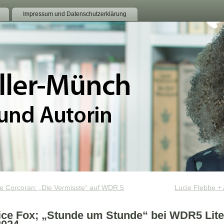
Impressum und Datenschutzerklärung
ne Corcoran: „Die Vermisste“ auf WDR 5
Lucie Flebbe +
ce Fox; „Stunde um Stunde“ bei WDR5 Lite