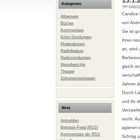
13.1.
Kategorien
Von
Ingrid 
Candice 
Allgemein
von Andr
Bücher
Kommentare
Sie ist 
Krimi-Sendungen
ihres neu
Moderationen
an, wird
Radiofeature
Barbesuc
Radiosendungen
Reiseberichte
gleich a
Theater
verschaff
Zeitungsreportagen
Jahren a
Durch La
und ihr d
Meta
Verzweif
sucht. A
Anmelden
Beitrags-Feed (
RSS
)
agieren s
Kommentare als
RSS
Schräg u