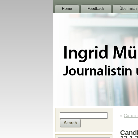
Home
Feedback
Über mich
«
Caroli
Candi