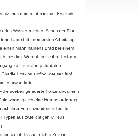
rsetzt aus dem australischen Englisch
ox das Wasser reichen. Schon der Plot
erin Lamb tritt ihren ersten Arbeitstag
oche einen Mann namens Brad bei einem
t sie das. Woraufhin sie ihre Uniform
 Zugang zu ihren Computerdaten
harlie Hoskins aufflog, der seit fünf
es unterwanderte.
– die soeben gefeuerte Polizeianwärterin
 sie wartet gleich eine Herausforderung.
t nach ihrer verschwundenen Tochter
 Typen aus zwielichtigen Milieus,
g.
 bleibt. Bis zur letzten Zeile ist