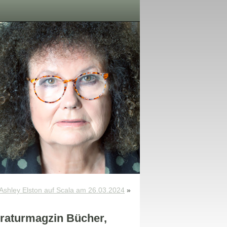
 Ashley Elston auf Scala am 26.03.2024
»
raturmagzin Bücher,