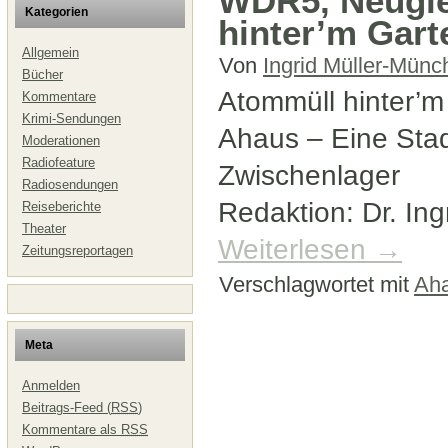
WDR5, Neugie
Kategorien
hinter’m Gar
Allgemein
Von
Ingrid Müller-Münc
Bücher
Atommüll hinter’
Kommentare
Krimi-Sendungen
Ahaus – Eine Stad
Moderationen
Radiofeature
Zwischenlager
Radiosendungen
Redaktion: Dr. Ing
Reiseberichte
Theater
Weiterlesen
→
Zeitungsreportagen
Verschlagwortet mit
Aha
Meta
Anmelden
Beitrags-Feed (
RSS
)
Kommentare als
RSS