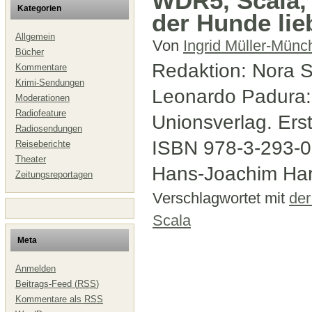
WDR5, Scala,
Kategorien
der Hunde lieb
Allgemein
Von
Ingrid Müller-Münc
Bücher
Redaktion: Nora S
Kommentare
Krimi-Sendungen
Leonardo Padura: 
Moderationen
Radiofeature
Unionsverlag. Ers
Radiosendungen
ISBN 978-3-293-0
Reiseberichte
Theater
Hans-Joachim Har
Zeitungsreportagen
Verschlagwortet mit
der
Scala
Meta
Anmelden
Beitrags-Feed (
RSS
)
Kommentare als
RSS