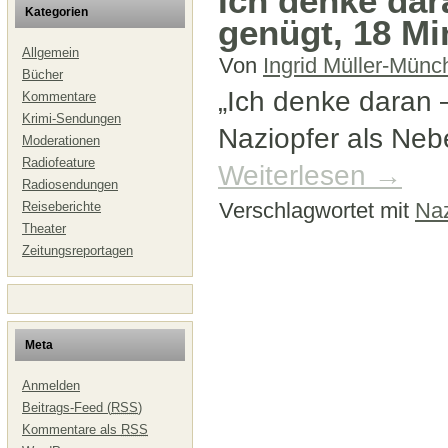
Ich denke dar
Kategorien
genügt, 18 Mi
Allgemein
Von
Ingrid Müller-Münc
Bücher
„Ich denke daran 
Kommentare
Krimi-Sendungen
Naziopfer als Ne
Moderationen
Radiofeature
Weiterlesen
→
Radiosendungen
Verschlagwortet mit
Naz
Reiseberichte
Theater
Zeitungsreportagen
Meta
Anmelden
Beitrags-Feed (
RSS
)
Kommentare als
RSS