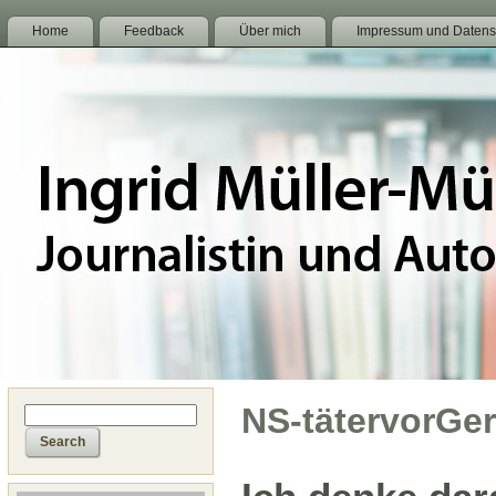
Home
Feedback
Über mich
Impressum und Datens
NS-tätervorGer