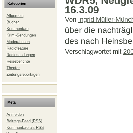
WDR5, Neugie
Kategorien
16.3.09
Allgemein
Von
Ingrid Müller-Münc
Bücher
über die nachträg
Kommentare
Krimi-Sendungen
des nach Heinsber
Moderationen
Radiofeature
Verschlagwortet mit
20
Radiosendungen
Reiseberichte
Theater
Zeitungsreportagen
Meta
Anmelden
Beitrags-Feed (
RSS
)
Kommentare als
RSS