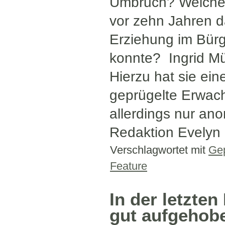
Umbruch? Welcher
vor zehn Jahren d
Erziehung im Bür
konnte? Ingrid Mü
Hierzu hat sie ein
geprügelte Erwach
allerdings nur ano
Redaktion Evelyn
Verschlagwortet mit
Gep
Feature
In der letzte
gut aufgehob