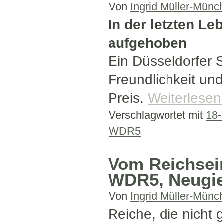
Von
Ingrid Müller-Münc
In der letzten L
aufgehoben
Ein Düsseldorfer S
Freundlichkeit un
Preis.
Weiterlese
Verschlagwortet mit
18-
WDR5
Vom Reichsei
WDR5, Neugie
Von
Ingrid Müller-Münc
Reiche, die nicht g