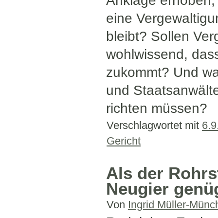
Anklage erhoben, 
eine Vergewaltigun
bleibt? Sollen Ve
wohlwissend, dass
zukommt? Und was 
und Staatsanwälte
richten müssen?
Verschlagwortet mit
6.9
Gericht
Als der Rohr
Neugier genüg
Von
Ingrid Müller-Münc