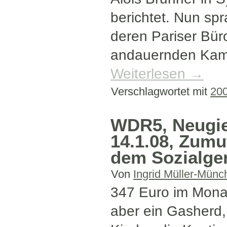
berichtet. Nun spr
deren Pariser Bür
andauernden Kamp
Weiterlesen
→
Verschlagwortet mit
20
WDR5, Neugie
14.1.08, Zumu
dem Sozialger
Von
Ingrid Müller-Münc
347 Euro im Monat
aber ein Gasherd, 