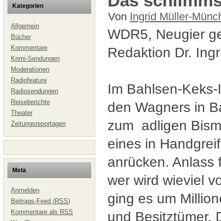
Das schlimmst
Kategorien
Von
Ingrid Müller-Münc
Allgemein
WDR5, Neugier ge
Bücher
Kommentare
Redaktion Dr. Ingr
Krimi-Sendungen
Moderationen
Radiofeature
Im Bahlsen-Keks-I
Radiosendungen
Reiseberichte
den Wagners in Ba
Theater
zum adligen Bisma
Zeitungsreportagen
eines in Handgreif
anrücken. Anlass 
Meta
wer wird wieviel 
Anmelden
ging es um Million
Beitrags-Feed (
RSS
)
Kommentare als
RSS
und Besitztümer. 