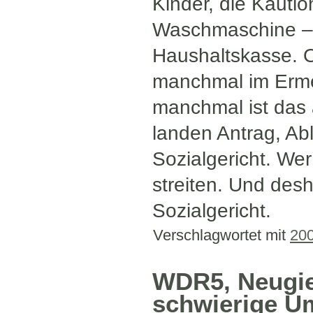
Kinder, die Kauti
Waschmaschine – 
Haushaltskasse. Ob
manchmal im Erme
manchmal ist das 
landen Antrag, A
Sozialgericht. We
streiten. Und desh
Sozialgericht.
Verschlagwortet mit
20
WDR5, Neugier
schwierige Um