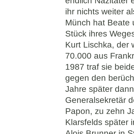
endlich Nazitäter 
ihr nichts weiter a
Münch hat Beate u
Stück ihres Weges
Kurt Lischka, der
70.000 aus Frankr
1987 traf sie bei
gegen den berücht
Jahre später dann
Generalsekretär 
Papon, zu zehn Jah
Klarsfelds später
Alois Brunner in S