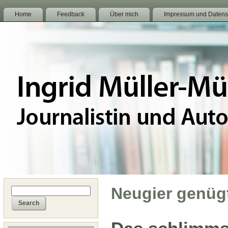
Home
Feedback
Über mich
Impressum und Datens
Neugier genüg